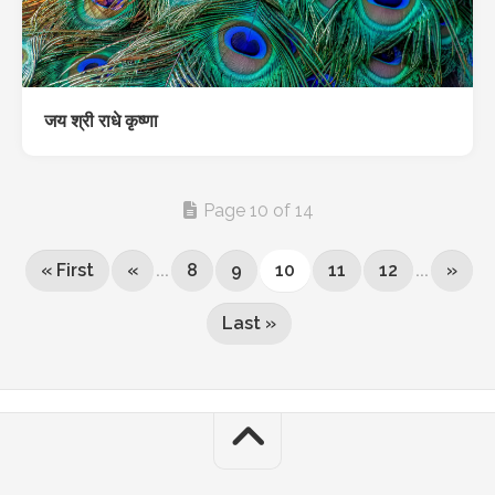
जय श्री राधे कृष्णा
Page 10 of 14
« First
«
...
8
9
10
11
12
...
»
Last »