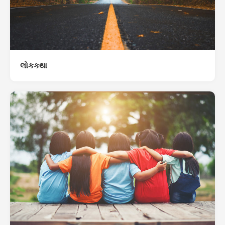
લોકકથા