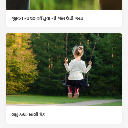
જીવન ના ૨૦ વર્ષ હવા ની જેમ ઉડી ગયા
લઘુ કથા-ખાલી પેટ