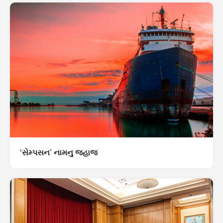
‘સેમ્પસન’ નામનુ જહાજ