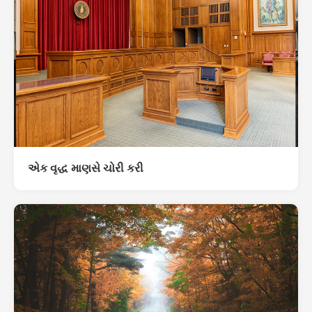
એક વૃદ્ધ માણસે ચોરી કરી