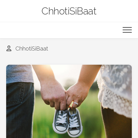
Skip
ChhotiSiBaat
to
content
ChhotiSiBaat