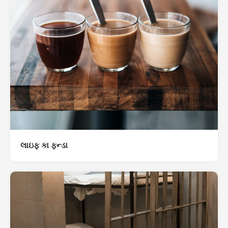
લાઇફ કા ફન્ડા