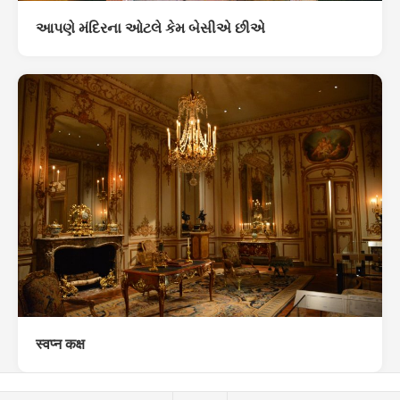
આપણે મંદિરના ઓટલે કેમ બેસીએ છીએ
स्वप्न कक्ष