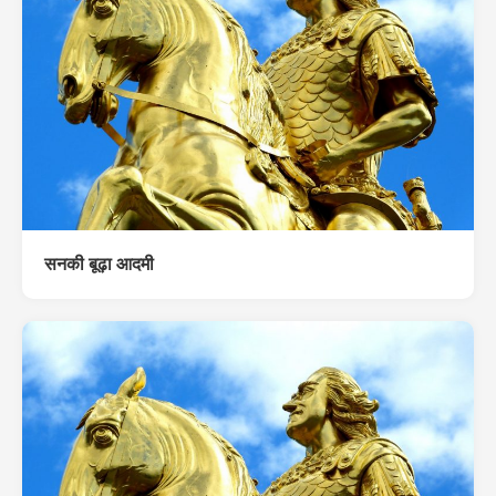
सनकी बूढ़ा आदमी