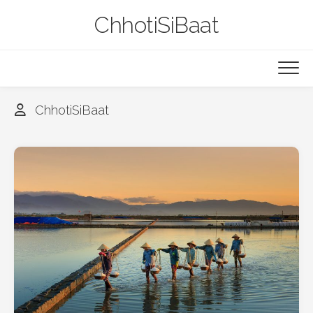
Skip
ChhotiSiBaat
to
content
ChhotiSiBaat