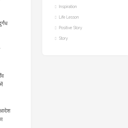
Inspiration
Life Lesson
र्गंध
Positive Story
Story
ओ
ँव
ें
े आदेश
का