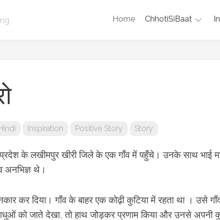
Home
ChhotiSiBaat
I
ing
Facts
Spiritual
Psychology
रो
Technology
Entertainment
Hindi
Inspiration
Positive Story
Story
Book
Summary
र प्रदेश के लखीमपुर खीरी जिले के एक गाँव में पहुँचे। उनके साथ भाई 
Health
त्व अनभिज्ञ थे।
and
Wellness
े इनकार कर दिया। गाँव के बाहर एक कोढ़ी कुटिया में रहता था । उसे गाँ
साधुओं को जाते देखा, तो हाथ जोड़कर प्रणाम किया और उनसे अपनी क