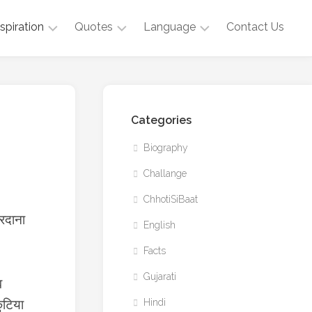
nspiration
Quotes
Language
Contact Us
Life
Life
English
Lesson
Quotes
Hindi
Positive
Gujarati
Categories
Story
Biography
Challange
ChhotiSiBaat
मरदाना
English
Facts
Gujarati
व
ुटिया
Hindi